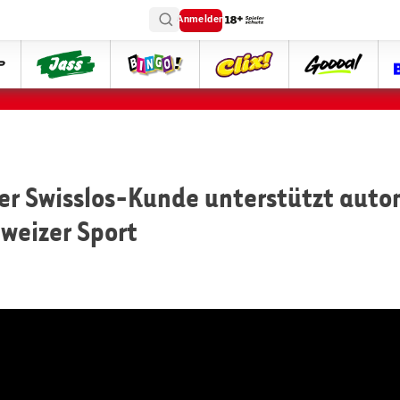
Anmelden
ttip
Jass
Bingo
Clix
goooal
er Swisslos-Kunde unterstützt auto
weizer Sport