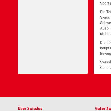
Sport 
Ein Te
Swiss 
Schwei
Ausbil
steht 
Die 20
haupts
Bewegu
Swissl
Genera
Über Swisslos
Guter Z