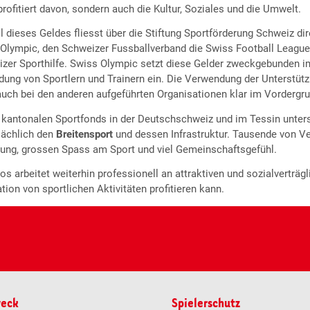
profitiert davon, sondern auch die Kultur, Soziales und die Umwelt.
il dieses Geldes fliesst über die Stiftung Sportförderung Schweiz di
Olympic, den Schweizer Fussballverband die Swiss Football League,
zer Sporthilfe. Swiss Olympic setzt diese Gelder zweckgebunden i
dung von Sportlern und Trainern ein. Die Verwendung der Unterstüt
auch bei den anderen aufgeführten Organisationen klar im Vordergru
 kantonalen Sportfonds in der Deutschschweiz und im Tessin unter
ächlich den
Breitensport
und dessen Infrastruktur. Tausende von Ve
ng, grossen Spass am Sport und viel Gemeinschaftsgefühl.
os arbeitet weiterhin professionell an attraktiven und sozialverträg
tion von sportlichen Aktivitäten profitieren kann.
weck
Spielerschutz