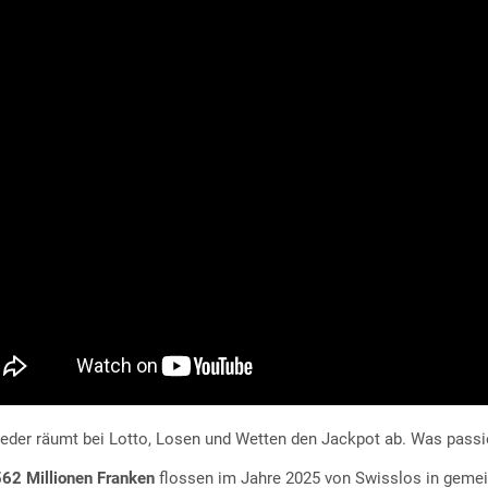
jeder räumt bei Lotto, Losen und Wetten den Jackpot ab. Was pass
62 Millionen Franken
flossen im Jahre 2025 von Swisslos in gemeinn