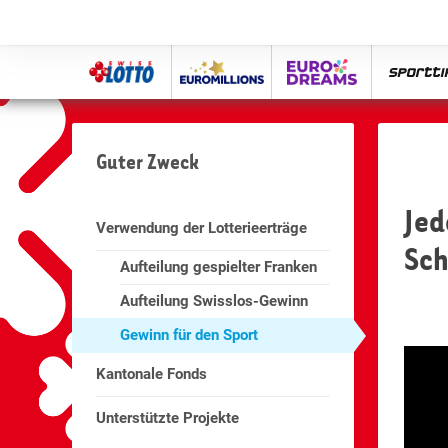
Swiss
Euro
eurodreams
spor
Lotto
Millions
Guter Zweck
Jed
Verwendung der Lotterieerträge
Sch
Aufteilung gespielter Franken
Aufteilung Swisslos-Gewinn
Gewinn für den Sport
Kantonale Fonds
Unterstützte Projekte