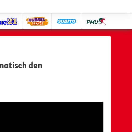
big21
lose
subito
pmu
matisch den