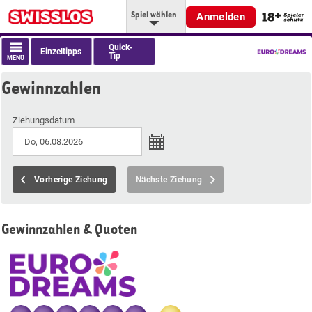
Spiel wählen
Anmelden
Quick-
Einzeltipps
Tip
MENÜ
Gewinnzahlen
Ziehungsdatum
Vorherige Ziehung
Nächste Ziehung
Gewinnzahlen & Quoten