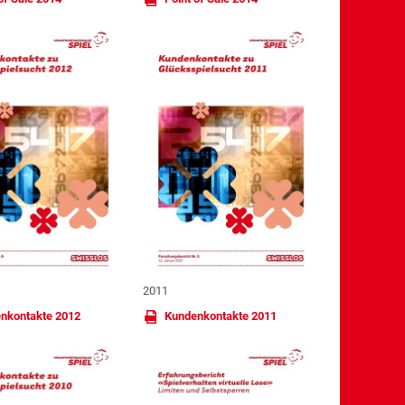
2011
nkontakte 2012
Kundenkontakte 2011