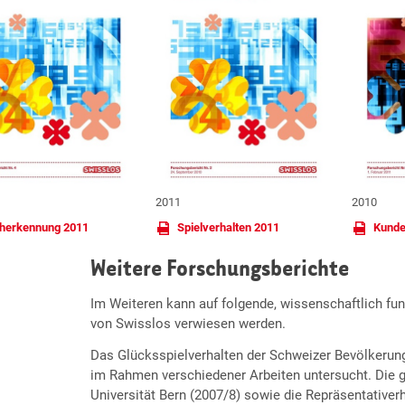
2011
2010
herkennung 2011
Spielverhalten 2011
Kunde
Weitere Forschungsberichte
Im Weiteren kann auf folgende, wissenschaftlich fu
von Swisslos verwiesen werden.
Das Glücksspielverhalten der Schweizer Bevölkerung
im Rahmen verschiedener Arbeiten untersucht. Die 
Universität Bern (2007/8) sowie die Repräsentative