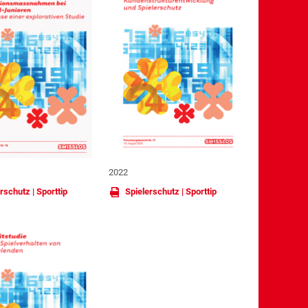
2022
rschutz | Sporttip
Spielerschutz | Sporttip