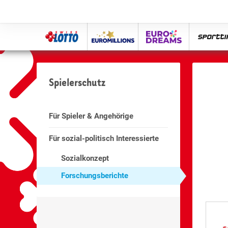
Swiss
Euro
eurodreams
spor
Lotto
Millions
Spielerschutz
Für Spieler & Angehörige
Für sozial-politisch Interessierte
Sozialkonzept
Forschungsberichte