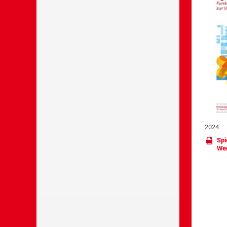
2024
Spi
We