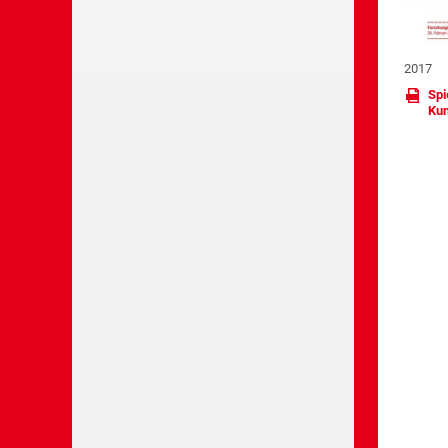
2017
Spi
Kun