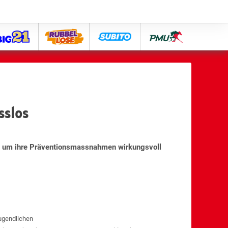
big21
lose
subito
pmu
sslos
e, um ihre Präventionsmassnahmen wirkungsvoll
Jugendlichen