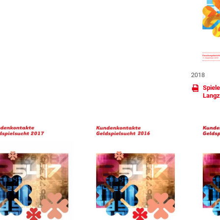
2018
Spiele
Langz