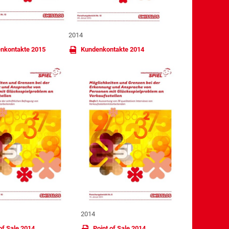
2014
nkontakte 2015
Kundenkontakte 2014
2014
of Sale 2014
Point of Sale 2014