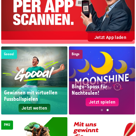
Jetzt App laden
Goooal
Bingo
Bingo
Bingo-Spass für
Gewinnen mit virtuellen
Bingo kurz erklärt
Nachteulen!
Fussballspielen
So geht's!
Jetzt spielen
Jetzt wetten
PMU