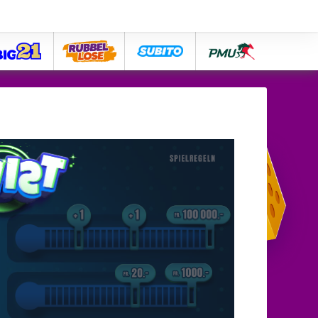
big21
lose
subito
pmu