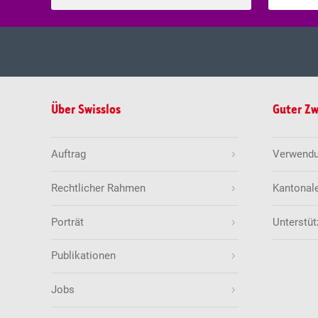
Mi., 05.0
Ziehung vom
Über Swisslos
Guter Z
Frühere Ziehungen
5
8
9
1
Auftrag
Verwendun
Quoten & Gewinne
Rechtlicher Rahmen
Kantonal
Swiss Lotto
Porträt
Unterstüt
Di., 04.08
Ziehung vom
Anzahl Richtige
Frühere Ziehungen
Publikationen
6 + 1
25
30
34
4
6
Jobs
5 + 1