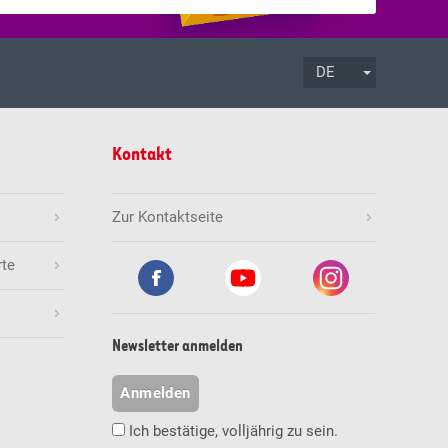
DE
.08.2026
17:00 Uhr
Annahmeschluss
Kontakt
Mio.
Jetzt spielen
Zur Kontaktseite
rte
.08.2026
19:30 Uhr
Annahmeschluss
ziffern
Anzahl Gewinner
Gewinn (CHF)
Newsletter anmelden
1
236'842.00
Mio.
Jetzt spielen
Anmelden
0
0.00
Ich bestätige, volljährig zu sein.
9
1'000.00