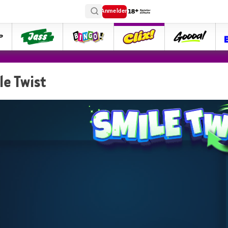
Anmelden
ttip
Jass
Bingo
Clix
goooal
le Twist