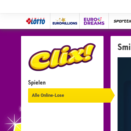
Swiss
Euro
eurodreams
spor
Lotto
Millions
Smi
Spielen
Alle Online-Lose