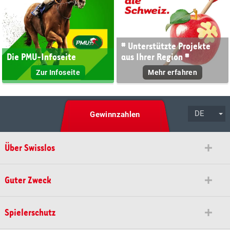
# Unterstützte Projekte
Die PMU-Infoseite
aus Ihrer Region #
Zur Infoseite
Mehr erfahren
DE
Gewinnzahlen
Über Swisslos
Guter Zweck
Spielerschutz