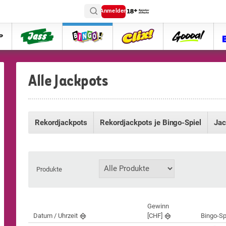
Anmelden
ttip
Jass
Bingo
Clix
goooal
Alle Jackpots
Rekordjackpots
Rekordjackpots je Bingo-Spiel
Jac
Produkte
Gewinn
Datum / Uhrzeit
[CHF]
Bingo-Sp