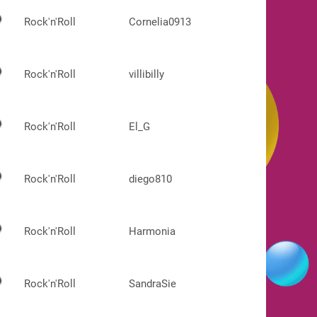
Rock'n'Roll
Cornelia0913
Rock'n'Roll
villibilly
Rock'n'Roll
El_G
Rock'n'Roll
diego810
Rock'n'Roll
Harmonia
Rock'n'Roll
SandraSie