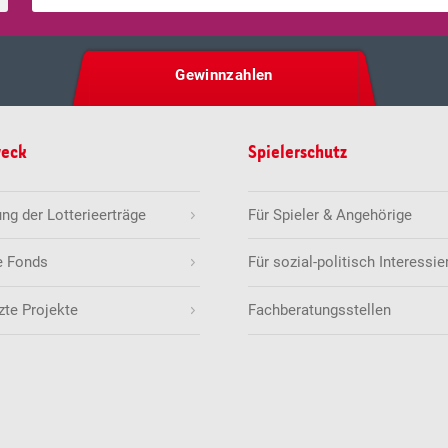
Gewinnzahlen
8.2026
Sa., 08
Nächste Ziehung am
weck
Spielerschutz
1
7
.
3
Jackpot
4
41
42
4
1
CHF
g der Lotterieerträge
Für Spieler & Angehörige
8
0
0
0
0
Jackpot
729626
e Fonds
Für sozial-politisch Interessie
CHF
Joker
zte Projekte
Fachberatungsstellen
.2026
Fr., 07
Nächste Ziehung am
Anzahl Gewinner
Gewinn (CHF)
Anzahl richtige End
0
0.00
6
1
0
3
Jackpot
6
50
1
12
CHF
0
0.00
5
2
5
4
18'651.45
4
Erwarteter Hauptgewinn