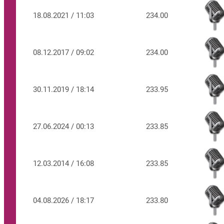
18.08.2021 / 11:03
234.00
08.12.2017 / 09:02
234.00
30.11.2019 / 18:14
233.95
27.06.2024 / 00:13
233.85
12.03.2014 / 16:08
233.85
04.08.2026 / 18:17
233.80