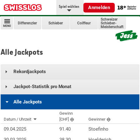
Spiel wählen
Anmelden
Schweizer
Differenzler
Schieber
Coiffeur
Schieber-
MENÜ
Meisterschaft
Alle Jackpots
Rekordjackpots
Jackpot-Statistik pro Monat
Alle Jackpots
Gewinn
Datum / Uhrzeit
[CHF]
Gewinner
09.04.2025
91.40
Stoefinho
30.03.2025
38.30
Hoelderich