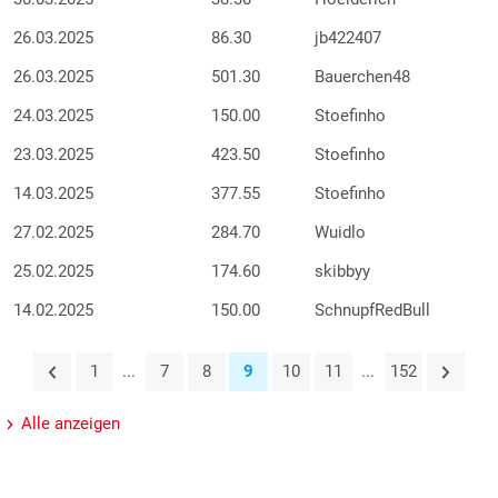
26.03.2025
86.30
jb422407
26.03.2025
501.30
Bauerchen48
24.03.2025
150.00
Stoefinho
23.03.2025
423.50
Stoefinho
14.03.2025
377.55
Stoefinho
27.02.2025
284.70
Wuidlo
25.02.2025
174.60
skibbyy
14.02.2025
150.00
SchnupfRedBull
1
...
7
8
9
10
11
...
152
Alle anzeigen