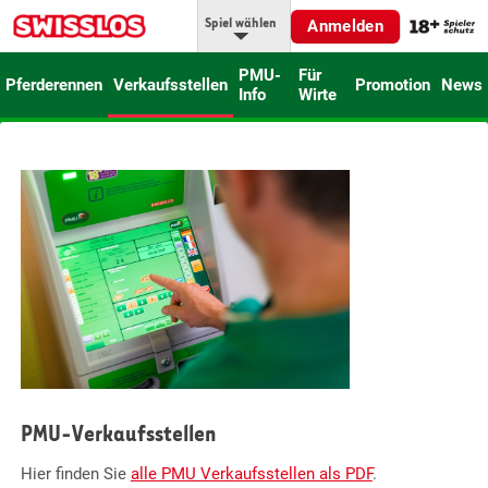
Spiel wählen
Anmelden
PMU-
Für
Pferderennen
Verkaufsstellen
Promotion
News
Info
Wirte
PMU-Verkaufsstellen
Hier finden Sie
alle PMU Verkaufsstellen als PDF
.