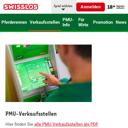
Spiel wählen
Anmelden
PMU-
Für
Pferderennen
Verkaufsstellen
Promotion
News
Info
Wirte
PMU-Verkaufsstellen
Hier finden Sie
alle PMU Verkaufsstellen als PDF
.