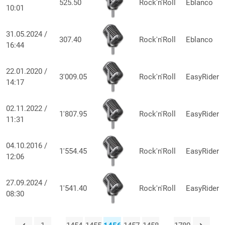
525.50
Rock'n'Roll
Eblanco
10:01
31.05.2024 /
307.40
Rock'n'Roll
Eblanco
16:44
22.01.2020 /
3'009.05
Rock'n'Roll
EasyRider
14:17
02.11.2022 /
1'807.95
Rock'n'Roll
EasyRider
11:31
04.10.2016 /
1'554.45
Rock'n'Roll
EasyRider
12:06
27.09.2024 /
1'541.40
Rock'n'Roll
EasyRider
08:30