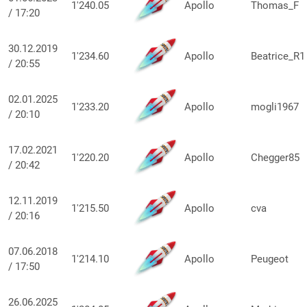
1'240.05
Apollo
Thomas_F
/ 17:20
30.12.2019
1'234.60
Apollo
Beatrice_R1
/ 20:55
02.01.2025
1'233.20
Apollo
mogli1967
/ 20:10
17.02.2021
1'220.20
Apollo
Chegger85
/ 20:42
12.11.2019
1'215.50
Apollo
cva
/ 20:16
07.06.2018
1'214.10
Apollo
Peugeot
/ 17:50
26.06.2025