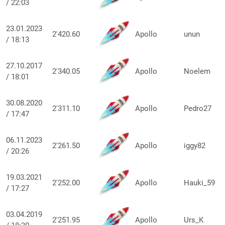
/ 22:03
23.01.2023
2'420.60
Apollo
unun
/ 18:13
27.10.2017
2'340.05
Apollo
Noelem
/ 18:01
30.08.2020
2'311.10
Apollo
Pedro27
/ 17:47
06.11.2023
2'261.50
Apollo
iggy82
/ 20:26
19.03.2021
2'252.00
Apollo
Hauki_59
/ 17:27
03.04.2019
2'251.95
Apollo
Urs_K