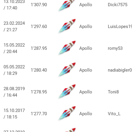
13.10.2023
1'307.90
Apollo
Dicki7575
/ 17:40
23.02.2024
1'297.60
Apollo
LuisLopes1
/ 21:27
15.05.2022
1'287.95
Apollo
romy53
/ 20:44
05.05.2022
1'280.40
Apollo
nadiabigler
/ 18:29
28.08.2019
1'278.95
Apollo
Toni8
/ 16:44
15.10.2017
1'277.70
Apollo
Vito_L
/ 18:15