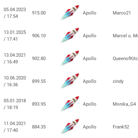
05.04.2023
915.00
Apollo
Marco21
/ 17:54
13.01.2025
906.10
Apollo
Marcel u. M
/ 17:41
13.04.2021
902.80
Apollo
QueenofKit
/ 16:49
10.06.2020
899.55
Apollo
cindy
/ 16:36
05.01.2018
893.95
Apollo
Monika_G4
/ 18:19
11.04.2021
884.35
Apollo
Frank52
/ 17:40