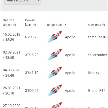
Datum /
Gewinn
Uhrzeit
[CHF]
Bingo-Spiel
Gewinner
15.02.2018
6'203.75
Apollo
tamalina18
/ 18:39
02.09.2021
3'916.20
Apollo
feuerzauber
/ 18:50
04.03.2020
3'641.10
Apollo
Miraky
/ 21:48
26.01.2021
3'500.05
Apollo
Bruno_P12
/ 20:10
27.10.2020