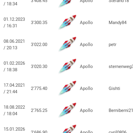
3'408.45
Apollo
Stefano18
/ 18:34
01.12.2023
3'300.35
Apollo
Mandy84
/ 16:31
08.06.2021
3'022.00
Apollo
petr
/ 20:13
01.02.2026
3'020.30
Apollo
sternenweg
/ 18:38
17.04.2021
2'775.40
Apollo
Gishti
/ 21:44
18.08.2022
2'765.25
Apollo
Berniberni2
/ 18:04
15.01.2026
2'686.90
Apollo
cyril0806