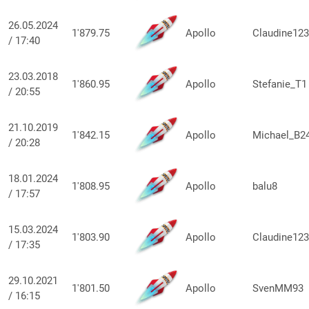
26.05.2024
1'879.75
Apollo
Claudine12
/ 17:40
23.03.2018
1'860.95
Apollo
Stefanie_T1
/ 20:55
21.10.2019
1'842.15
Apollo
Michael_B2
/ 20:28
18.01.2024
1'808.95
Apollo
balu8
/ 17:57
15.03.2024
1'803.90
Apollo
Claudine12
/ 17:35
29.10.2021
1'801.50
Apollo
SvenMM93
/ 16:15