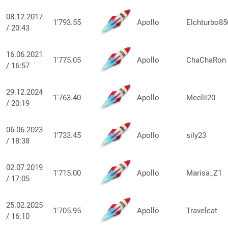
08.12.2017
1'793.55
Apollo
Elchturbo85
/ 20:43
16.06.2021
1'775.05
Apollo
ChaChaRon
/ 16:57
29.12.2024
1'763.40
Apollo
Meelii20
/ 20:19
06.06.2023
1'733.45
Apollo
sily23
/ 18:38
02.07.2019
1'715.00
Apollo
Marisa_Z1
/ 17:05
25.02.2025
1'705.95
Apollo
Travelcat
/ 16:10