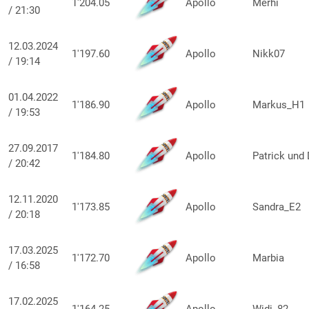
1'204.05
Apollo
Merhi
/ 21:30
12.03.2024
1'197.60
Apollo
Nikk07
/ 19:14
01.04.2022
1'186.90
Apollo
Markus_H1
/ 19:53
27.09.2017
1'184.80
Apollo
Patrick und
/ 20:42
12.11.2020
1'173.85
Apollo
Sandra_E2
/ 20:18
17.03.2025
1'172.70
Apollo
Marbia
/ 16:58
17.02.2025