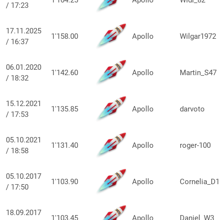
1'164.25
Apollo
Widi_82
/ 17:23
17.11.2025
1'158.00
Apollo
Wilgar1972
/ 16:37
06.01.2020
1'142.60
Apollo
Martin_S47
/ 18:32
15.12.2021
1'135.85
Apollo
darvoto
/ 17:53
05.10.2021
1'131.40
Apollo
roger-100
/ 18:58
05.10.2017
1'103.90
Apollo
Cornelia_D1
/ 17:50
18.09.2017
1'103.45
Apollo
Daniel_W3