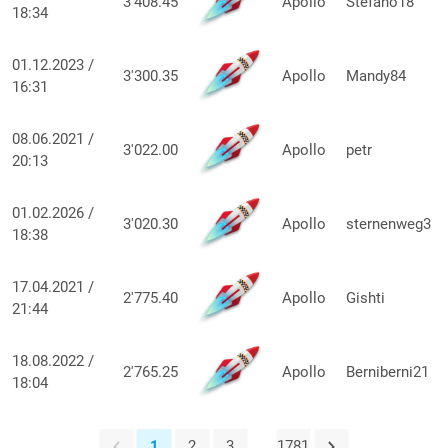
3'408.45
Apollo
Stefano18
18:34
01.12.2023 /
3'300.35
Apollo
Mandy84
16:31
08.06.2021 /
3'022.00
Apollo
petr
20:13
01.02.2026 /
3'020.30
Apollo
sternenweg3
18:38
17.04.2021 /
2'775.40
Apollo
Gishti
21:44
18.08.2022 /
2'765.25
Apollo
Berniberni21
18:04
1
2
3
...
1781