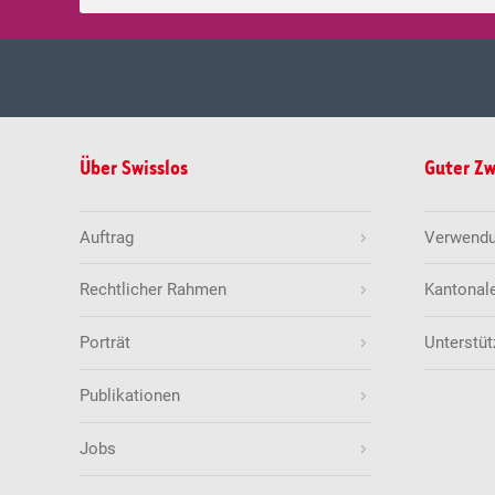
Mi., 05.0
Ziehung vom
Über Swisslos
Guter Z
Frühere Ziehungen
5
8
9
1
Auftrag
Verwendun
Quoten & Gewinne
Rechtlicher Rahmen
Kantonal
Swiss Lotto
Porträt
Unterstüt
Di., 04.08
Ziehung vom
Anzahl Richtige
Frühere Ziehungen
Publikationen
6 + 1
25
30
34
4
6
Jobs
5 + 1
12
20
29
43
46