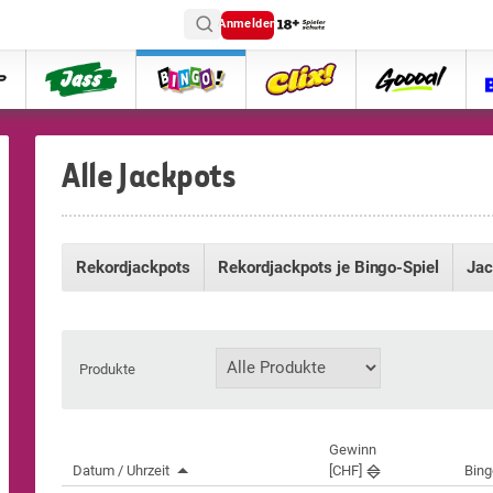
Anmelden
ttip
Jass
Bingo
Clix
goooal
Alle Jackpots
Rekordjackpots
Rekordjackpots je Bingo-Spiel
Jac
Produkte
Gewinn
Datum / Uhrzeit
[CHF]
Bing