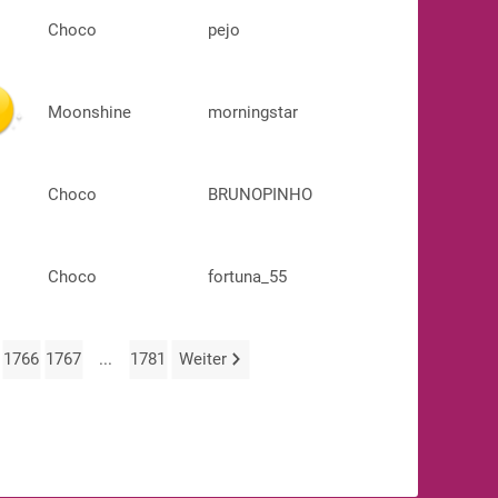
Choco
pejo
Moonshine
morningstar
Choco
BRUNOPINHO
Choco
fortuna_55
1766
1767
...
1781
Weiter