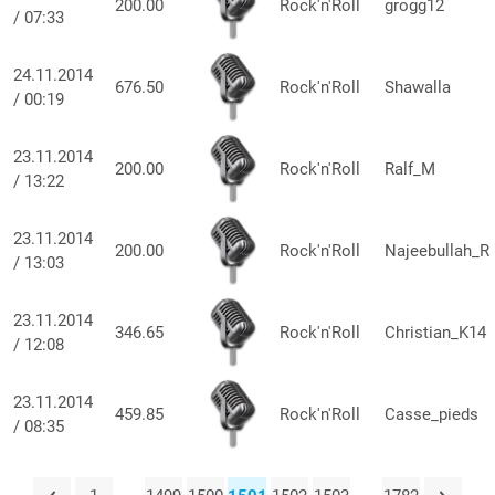
200.00
Rock'n'Roll
grogg12
/ 07:33
24.11.2014
676.50
Rock'n'Roll
Shawalla
/ 00:19
23.11.2014
200.00
Rock'n'Roll
Ralf_M
/ 13:22
23.11.2014
200.00
Rock'n'Roll
Najeebullah_R
/ 13:03
23.11.2014
346.65
Rock'n'Roll
Christian_K14
/ 12:08
23.11.2014
459.85
Rock'n'Roll
Casse_pieds
/ 08:35