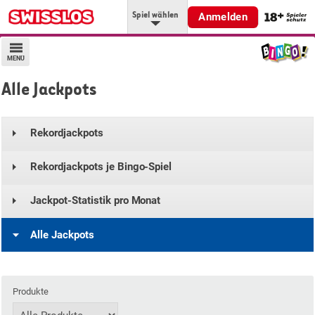
Spiel wählen
Anmelden
MENÜ
Alle Jackpots
Rekordjackpots
Rekordjackpots je Bingo-Spiel
Jackpot-Statistik pro Monat
Alle Jackpots
Produkte