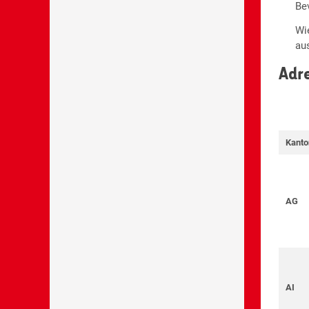
Be
Wi
au
Adr
Kanto
AG
AI