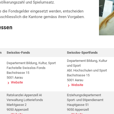
völkerungszahl und Spielumsatz.
e die Fondsgelder eingesetzt werden, entscheiden
sschliesslich die Kantone gemäss ihren Vorgaben.
essen
n
Swisslos-Fonds
Swisslos-Sportfonds
Departement Bildung, Kultur
Departement Bildung, Kultur, Sport
und Sport
Fachstelle Swisslos-Fonds
Abt. Hochschulen und Sport
Bachstrasse 15
Bachstrasse 15
5001 Aarau
5001 Aarau
Website
Website
Ratskanzlei Appenzell AI
Erziehungsdepartement
Verwaltung Lotteriefonds
Sport- und Stipendienamt
Marktgasse 2
Hauptgasse 51
9050 Appenzell
9050 Appenzell