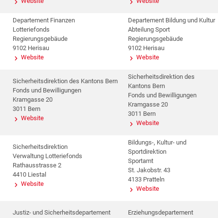
Website
Website
Departement Finanzen
Departement Bildung und Kultur
Lotteriefonds
Abteilung Sport
Regierungsgebäude
Regierungsgebäude
9102 Herisau
9102 Herisau
Website
Website
Sicherheitsdirektion des
Sicherheitsdirektion des Kantons Bern
Kantons Bern
Fonds und Bewilligungen
Fonds und Bewilligungen
Kramgasse 20
Kramgasse 20
3011 Bern
3011 Bern
Website
Website
Bildungs-, Kultur- und
Sicherheitsdirektion
Sportdirektion
Verwaltung Lotteriefonds
Sportamt
Rathausstrasse 2
St. Jakobstr. 43
4410 Liestal
4133 Pratteln
Website
Website
Justiz- und Sicherheitsdepartement
Erziehungsdepartement