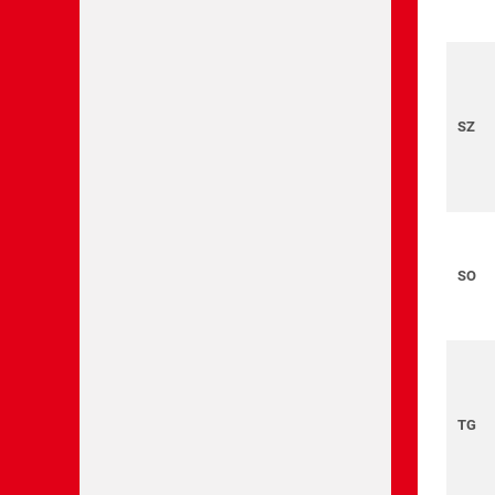
SZ
SO
TG