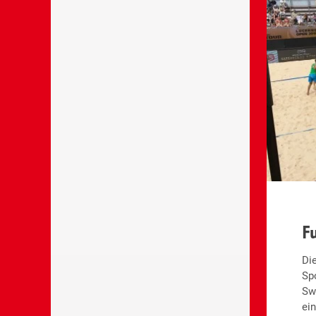
Fonds Basel
Stadt
Top-Volley
F
Die
Sp
Swi
ei