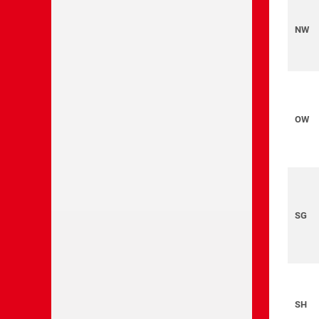
NW
OW
SG
SH