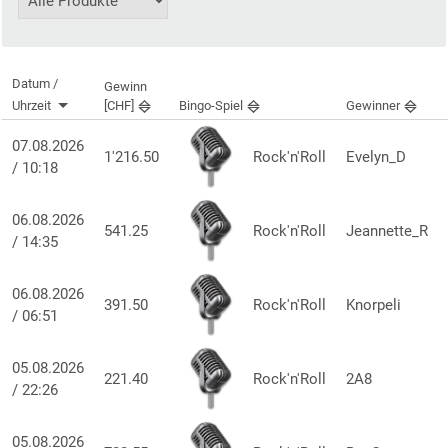
Datum /
Gewinn
Uhrzeit
[CHF]
Bingo-Spiel
Gewinner
07.08.2026
1'216.50
Rock'n'Roll
Evelyn_D
/ 10:18
06.08.2026
541.25
Rock'n'Roll
Jeannette_R
/ 14:35
06.08.2026
391.50
Rock'n'Roll
Knorpeli
/ 06:51
05.08.2026
221.40
Rock'n'Roll
2A8
/ 22:26
05.08.2026