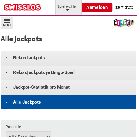
Spiel wählen
Anmelden
MENÜ
Alle Jackpots
Rekordjackpots
Rekordjackpots je Bingo-Spiel
Jackpot-Statistik pro Monat
Alle Jackpots
Produkte