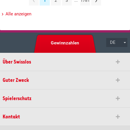
1
2
3
...
1781
Alle anzeigen
DE
Gewinnzahlen
Über Swisslos
Guter Zweck
Spielerschutz
Kontakt