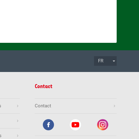
FR
.2026
heure 17:00
Heure de clôture
Contact
Mio.
Jouer maintenant
s
Contact
s