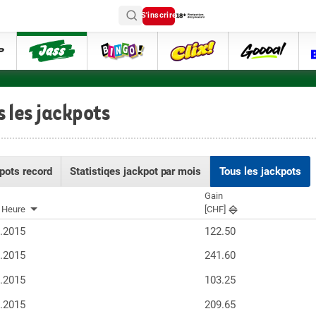
S'inscrire
ttip
Jass
Bingo
Clix
goooal
s les jackpots
pots record
Statistiqes jackpot par mois
Tous les jackpots
Gain
/ Heure
[CHF]
0.2015
122.50
0.2015
241.60
0.2015
103.25
0.2015
209.65