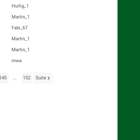
Hurlig_1
Martin_1
Fabi_67
Martin_1
Martin_1
mwa
145
...
152
Suite