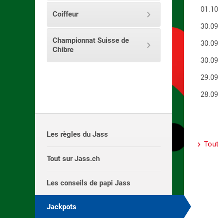
01.1
Coiffeur
30.0
Championnat Suisse de
30.0
Chibre
30.0
29.0
28.0
Les règles du Jass
Tout
Tout sur Jass.ch
Les conseils de papi Jass
Jackpots