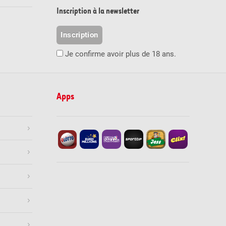
.2026
heure 19:30
Heure de clôture
s chiffres exacts
Nombre de gagnants
Gain (CHF)
Inscription à la newsletter
1
236'842.00
Mio.
Jouer maintenant
Inscription
0
0.00
Je confirme avoir plus de 18 ans.
0
0
0
9
1'000.00
119
100.00
Apps
1 239
10.00
Imprimer
2026
heure 19:30
Heure de clôture
s exacts
Nombre de gagnants
Gain (CHF)
0
0.00
100
950.00
Jouer maintenant
4 835
41.70