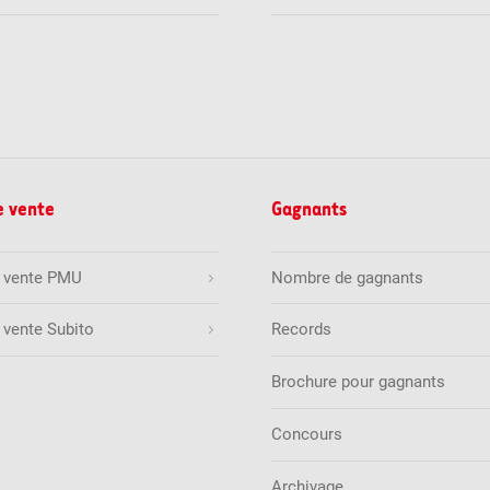
2026
ven., 07.08
Prochain tirage:
cts
Nombre de gagnants
Gain (CHF)
Nombre des dernier
0
0.00
6
1
0
3
Jackpot
6
50
1
12
CHF
0
0.00
5
2
5
0
4
18'651.45
4
Premier prix estimé
CHF
34
1'000.00
3
e vente
Gagnants
334
156.70
2
L150S
1 733
78.40
2. Chance
e vente PMU
Nombre de gagnants
2026
lun., 10.08.
Prochain tirage
5 955
22.10
cts
Nombre de gagnants
Gain (CHF)
Nombre de numéro
29 494
9.50
 vente Subito
Records
0
0.00
5
4
26
33
2
3
179'948.20
4
30 ANS
Brochure pour gagnants
CHF 22’222
6
49'134.30
3
PAR MOIS
Concours
20
1'964.95
Super-Star
Archivage
474
356.85