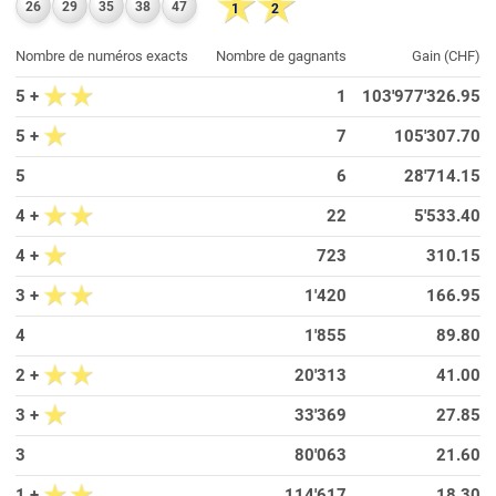
26
29
35
38
47
1
2
Nombre de numéros exacts
Nombre de gagnants
Gain (CHF)
5 +
1
103'977'326.95
5 +
7
105'307.70
5
6
28'714.15
4 +
22
5'533.40
4 +
723
310.15
3 +
1'420
166.95
4
1'855
89.80
2 +
20'313
41.00
3 +
33'369
27.85
3
80'063
21.60
1 +
114'617
18.30