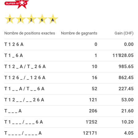
T
1
2
6
A
Nombre de positions exactes
Nombre de gagnants
Gain (CHF)
T 1 2 6 A
0
0.00
T 1 _ 6 A
1
11'828.05
T 1 2 _ A / T _ 2 6 A
10
985.65
T 1 2 6 _ / _ 1 2 6 A
16
862.45
T 1 _ _ A / T _ _ 6 A
52
227.45
T 1 2 _ _ / _ _ 2 6 A
121
53.00
T _ _ _ A
206
21.60
T 1 _ _ _ / _ _ _ 6 A
1'252
10.20
T _ _ _ _ / _ _ _ _ A
12'171
4.05