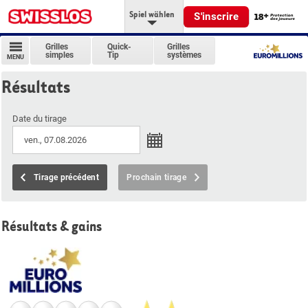
Spiel wählen
S'inscrire
Grilles
Quick-
Grilles
simples
Tip
systèmes
MENU
Résultats
Date du tirage
Tirage précédent
Prochain tirage
Résultats & gains