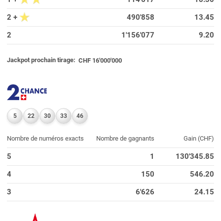
2 +
490'858
13.45
2
1'156'077
9.20
Jackpot prochain tirage:
CHF 16'000'000
5
22
30
33
46
Nombre de numéros exacts
Nombre de gagnants
Gain (CHF)
5
1
130'345.85
4
150
546.20
3
6'626
24.15