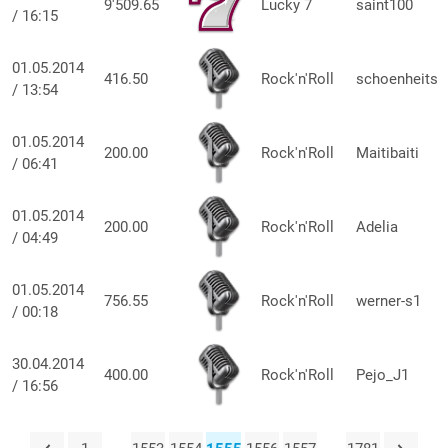
9'509.65
Lucky 7
saint100
/ 16:15
01.05.2014
416.50
Rock'n'Roll
schoenheits
/ 13:54
01.05.2014
200.00
Rock'n'Roll
Maitibaiti
/ 06:41
01.05.2014
200.00
Rock'n'Roll
Adelia
/ 04:49
01.05.2014
756.55
Rock'n'Roll
werner-s1
/ 00:18
30.04.2014
400.00
Rock'n'Roll
Pejo_J1
/ 16:56