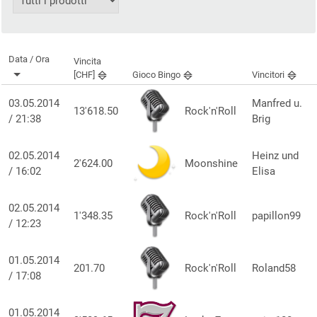
Data / Ora
Vincita
[CHF]
Gioco Bingo
Vincitori
03.05.2014
Manfred u.
13'618.50
Rock'n'Roll
/ 21:38
Brig
02.05.2014
Heinz und
2'624.00
Moonshine
/ 16:02
Elisa
02.05.2014
1'348.35
Rock'n'Roll
papillon99
/ 12:23
01.05.2014
201.70
Rock'n'Roll
Roland58
/ 17:08
01.05.2014