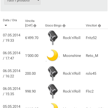
Data / Ora
Vincita
[CHF]
Gioco Bingo
Vincitori
07.05.2014
6'499.70
Rock'n'Roll
Fritz52
/ 19:33
06.05.2014
1'000.00
Moonshine
Reto_M
/ 17:47
06.05.2014
200.00
Rock'n'Roll
rolo45
/ 16:22
06.05.2014
998.90
Rock'n'Roll
Flic2
/ 15:35
05.05.2014