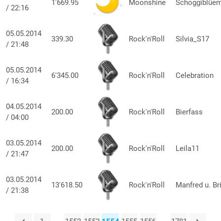
1'669.95
Moonshine
Schoggiblüem
/ 22:16
05.05.2014
339.30
Rock'n'Roll
Silvia_S17
/ 21:48
05.05.2014
6'345.00
Rock'n'Roll
Celebration
/ 16:34
04.05.2014
200.00
Rock'n'Roll
Bierfass
/ 04:00
03.05.2014
200.00
Rock'n'Roll
Leila11
/ 21:47
03.05.2014
13'618.50
Rock'n'Roll
Manfred u. Br
/ 21:38