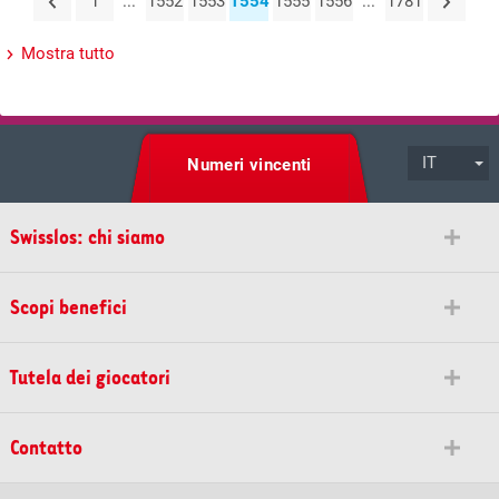
1
...
1552
1553
1554
1555
1556
...
1781
Mostra tutto
IT
Numeri vincenti
Swisslos: chi siamo
Scopi benefici
Tutela dei giocatori
Contatto