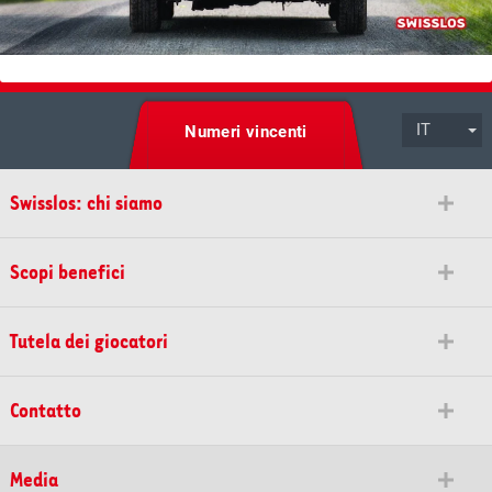
IT
Numeri vincenti
Swisslos: chi siamo
Scopi benefici
Tutela dei giocatori
Contatto
Media