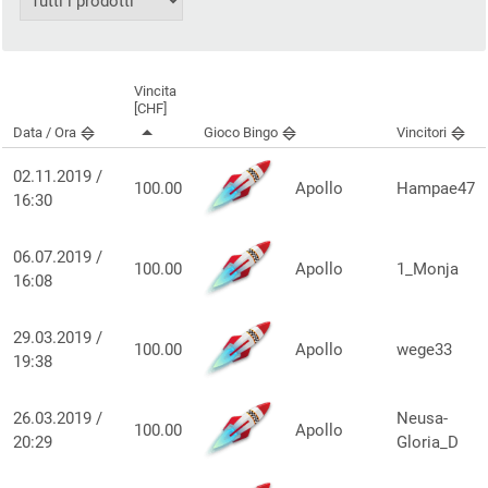
Vincita
[CHF]
Data / Ora
Gioco Bingo
Vincitori
02.11.2019 /
100.00
Apollo
Hampae47
16:30
06.07.2019 /
100.00
Apollo
1_Monja
16:08
29.03.2019 /
100.00
Apollo
wege33
19:38
26.03.2019 /
Neusa-
100.00
Apollo
20:29
Gloria_D