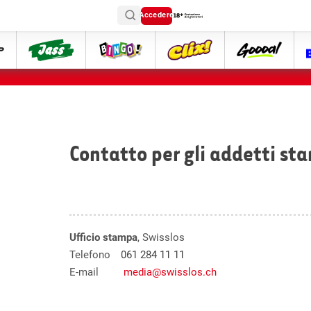
Accedere
ttip
Jass
Bingo
Clix
goooal
Contatto per gli addetti st
Ufficio stampa
, Swisslos
Telefono
061 284 11 11
E-mail
media@swisslos.ch