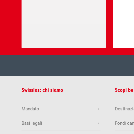
mer, 05.
Estrazione del
Swisslos: chi siamo
Scopi be
Estrazioni precedenti
5
8
9
1
Mandato
Destinazio
Quote & vincite
Basi legali
Fondi can