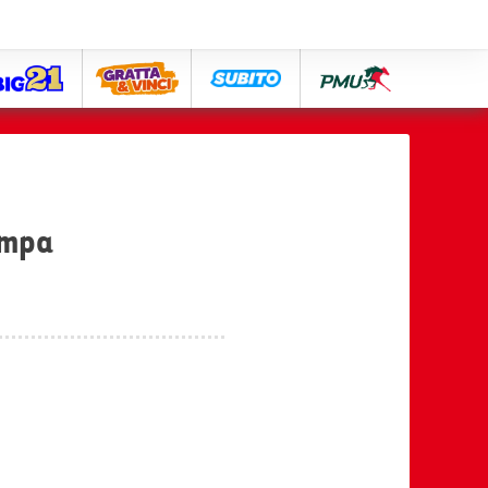
big21
lose
subito
pmu
ampa