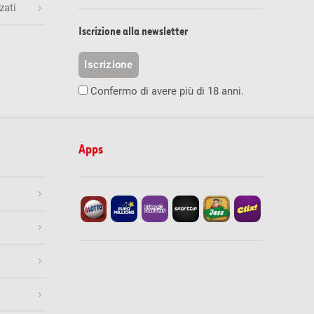
zati
.08.2026
ore 19:30
Termine di accettazione
inali esatti
Numero di vincitori
Vincita (CHF)
Iscrizione alla newsletter
1
236'842.00
Mio.
Gioca ora
Iscrizione
0
0.00
Confermo di avere più di 18 anni.
0
0
0
0
9
1'000.00
119
100.00
Apps
1’239
10.00
Stampa
08.2026
ore 19:30
Termine di accettazione
esatti
Numero di vincitori
Vincita (CHF)
0
0.00
100
950.00
Gioca ora
4’835
41.70