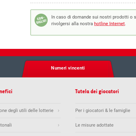
In caso di domande sui nostri prodotti o s
rivolgersi alla nostra
hotline Internet
.
Numeri vincenti
08.2026
sab, 08
Prossima estrazione:
nefici
Tutela dei giocatori
1
7
.
3
Jackpot
4
41
42
4
1
CHF
ne degli utili delle lotterie
Per i giocatori & le famiglie
8
0
0
0
0
Jackpot
729626
tonali
Le misure adottate
CHF