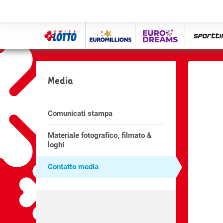
Swiss
Euro
eurodreams
spor
Lotto
Millions
Media
Comunicati stampa
Materiale fotografico, filmato &
loghi
Contatto media