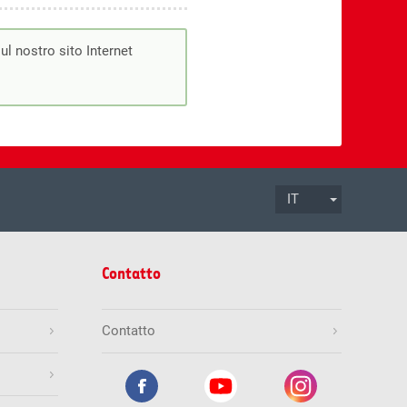
ul nostro sito Internet
IT
.08.2026
ore 17:00
Termine di accettazione
Contatto
Mio.
Gioca ora
Contatto