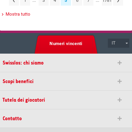
1
...
3
4
5
6
7
...
1781
Mostra tutto
IT
Numeri vincenti
Swisslos: chi siamo
Scopi benefici
Tutela dei giocatori
Contatto