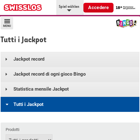
Spiel wählen
Accedere
MENU
Tutti i Jackpot
Jackpot record
Jackpot record di ogni gioco Bingo
Statistica mensile Jackpot
Tutti i Jackpot
Prodotti