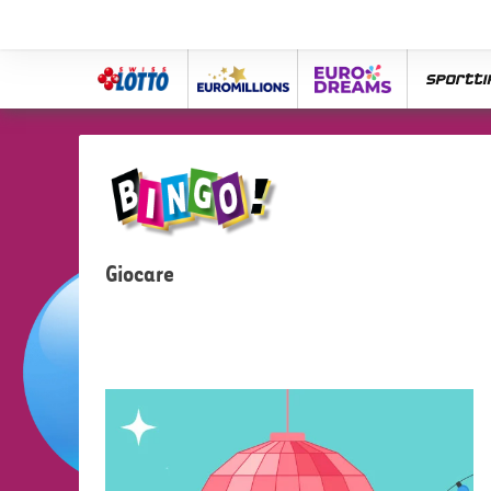
Swiss
Euro
eurodreams
spor
Lotto
Millions
Giocare