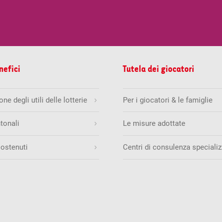
nefici
Tutela dei giocatori
ne degli utili delle lotterie
Per i giocatori & le famiglie
tonali
Le misure adottate
sostenuti
Centri di consulenza specializ