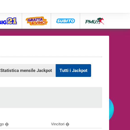
big21
lose
subito
pmu
Statistica mensile Jackpot
Tutti i Jackpot
ngo
Vincitori