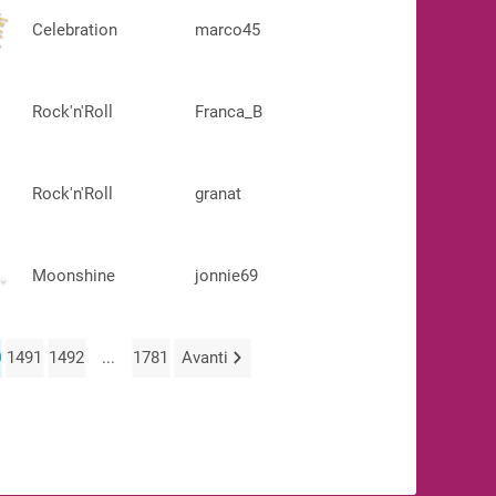
Celebration
marco45
Rock'n'Roll
Franca_B
Rock'n'Roll
granat
Moonshine
jonnie69
0
1491
1492
...
1781
Avanti