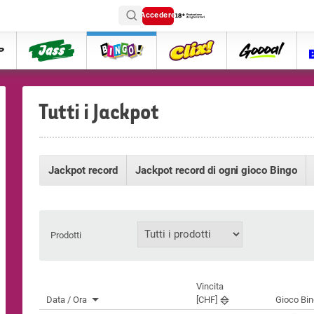
Accedere
ttip
Jass
Bingo
Clix
goooal
Tutti i Jackpot
Jackpot record
Jackpot record di ogni gioco Bingo
Prodotti
Vincita
Data / Ora
[CHF]
Gioco Bi