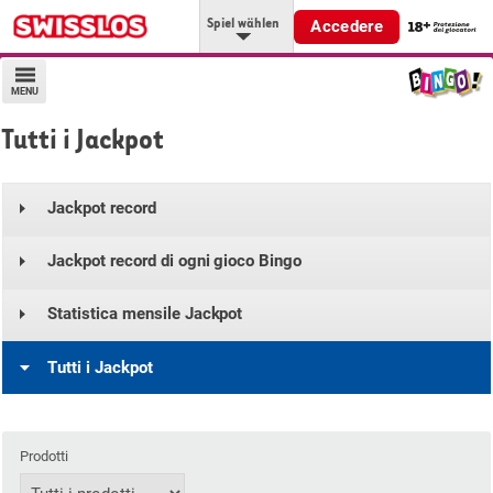
Spiel wählen
Accedere
MENU
Tutti i Jackpot
Jackpot record
Jackpot record di ogni gioco Bingo
Statistica mensile Jackpot
Tutti i Jackpot
Prodotti