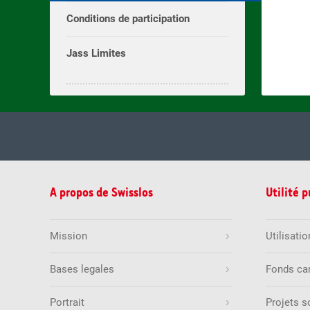
Conditions de participation
Jass Limites
mer., 05.08.
Tirage du
A propos de Swisslos
Utilité 
Tirages précédents
5
8
9
1
Mission
Utilisati
Cotes & gains
Bases legales
Fonds ca
Swiss Lotto
Portrait
Projets 