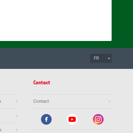
FR
.2026
heure 17:00
Heure de clôture
Contact
Mio.
Jouer maintenant
s
Contact
s