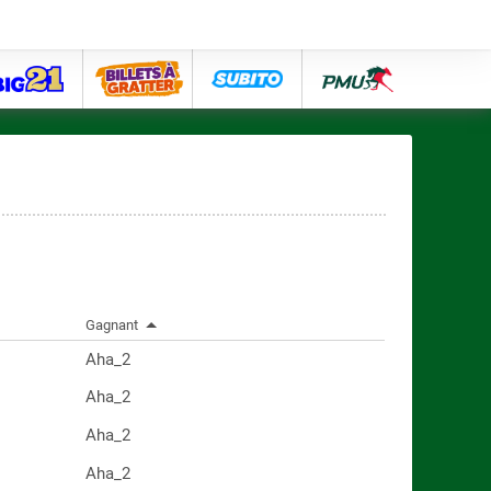
big21
lose
subito
pmu
Gagnant
Aha_2
Aha_2
Aha_2
Aha_2