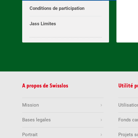
Conditions de participation
Jass Limites
A propos de Swisslos
Utilité 
Mission
Utilisati
Bases legales
Fonds ca
Portrait
Projets 