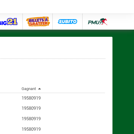
big21
lose
subito
pmu
Gagnant
19580919
19580919
19580919
19580919