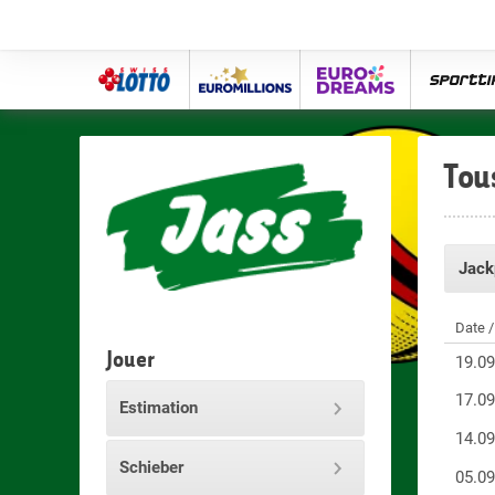
Swiss
Euro
eurodreams
spor
Lotto
Millions
Tou
Jack
Date 
Jouer
19.0
17.0
Estimation
14.0
Schieber
05.0