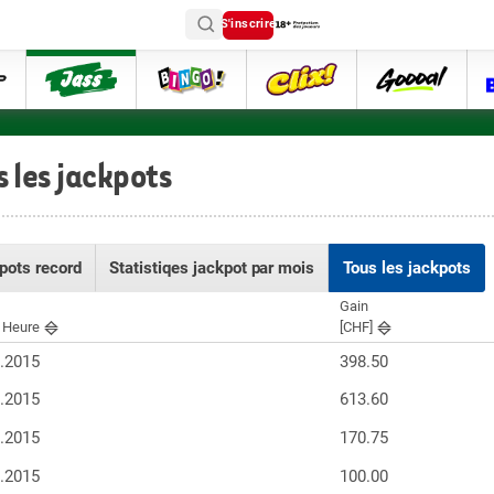
S'inscrire
ttip
Jass
Bingo
Clix
goooal
s les jackpots
pots record
Statistiqes jackpot par mois
Tous les jackpots
Gain
/ Heure
[CHF]
9.2015
398.50
9.2015
613.60
9.2015
170.75
9.2015
100.00