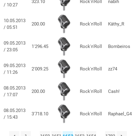
323.10
Rock'n'Roll
nabih
/ 10:27
10.05.2013
200.00
Rock'n'Roll
Käthy_R
/ 05:51
09.05.2013
1'296.45
Rock'n'Roll
Bombeiros
/ 23:05
09.05.2013
2'009.25
Rock'n'Roll
zz74
/ 11:26
08.05.2013
200.00
Rock'n'Roll
Cash!
/ 17:07
08.05.2013
3'718.10
Rock'n'Roll
Raphael_G4
/ 15:43