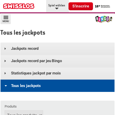
Spiel wählen
S'inscrire
MENU
Tous les jackpots
Jackpots record
Jackpots record par jeu Bingo
Statistiques jackpot par mois
Tous les jackpots
Produits