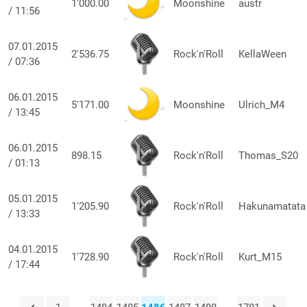
1'000.00
Moonshine
austr
/ 11:56
07.01.2015
2'536.75
Rock'n'Roll
KellaWeen
/ 07:36
06.01.2015
5'171.00
Moonshine
Ulrich_M4
/ 13:45
06.01.2015
898.15
Rock'n'Roll
Thomas_S20
/ 01:13
05.01.2015
1'205.90
Rock'n'Roll
Hakunamatata
/ 13:33
04.01.2015
1'728.90
Rock'n'Roll
Kurt_M15
/ 17:44