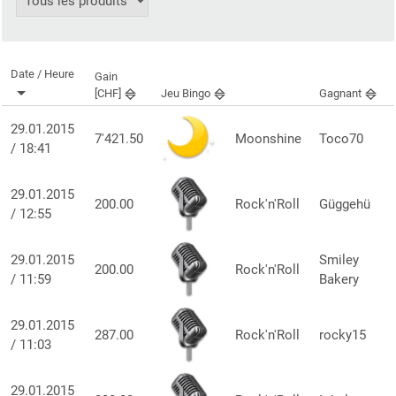
Date / Heure
Gain
[CHF]
Jeu Bingo
Gagnant
29.01.2015
7'421.50
Moonshine
Toco70
/ 18:41
29.01.2015
200.00
Rock'n'Roll
Güggehü
/ 12:55
29.01.2015
Smiley
200.00
Rock'n'Roll
/ 11:59
Bakery
29.01.2015
287.00
Rock'n'Roll
rocky15
/ 11:03
29.01.2015