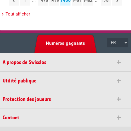
1
...
1478
1479
1480
1481
1482
...
1781
Tout afficher
FR
Numéros gagnants
A propos de Swisslos
Utilité publique
Protection des joueurs
Contact