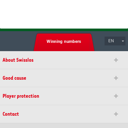
EN
Winning numbers
About Swisslos
Good cause
Player protection
Contact