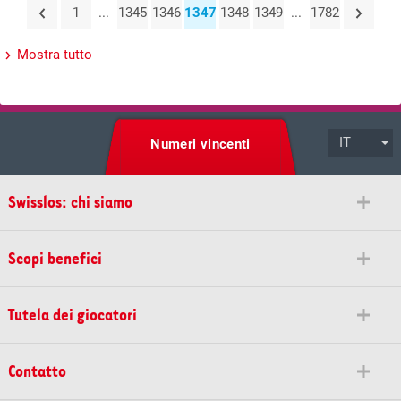
1
...
1345
1346
1347
1348
1349
...
1782
Mostra tutto
IT
Numeri vincenti
Swisslos: chi siamo
Scopi benefici
Tutela dei giocatori
Contatto