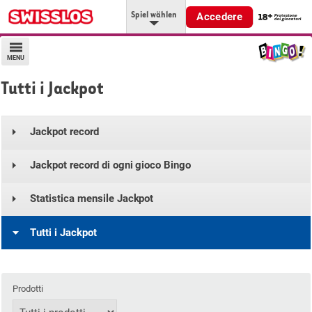
Spiel wählen
Accedere
MENU
Tutti i Jackpot
Jackpot record
Jackpot record di ogni gioco Bingo
Statistica mensile Jackpot
Tutti i Jackpot
Prodotti