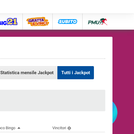
big21
lose
subito
pmu
Statistica mensile Jackpot
Tutti i Jackpot
oco Bingo
Vincitori