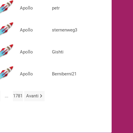
Apollo
petr
Apollo
sternenweg3
Apollo
Gishti
Apollo
Berniberni21
...
1781
Avanti