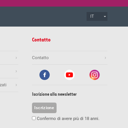
IT
.08.2026
ore 19:00
Termine di accettazione
Contatto
Mio.
Gioca ora
Contatto
zati
.08.2026
ore 19:30
Termine di accettazione
inali esatti
Numero di vincitori
Vincita (CHF)
Iscrizione alla newsletter
0
0.00
Mio.
Gioca ora
Iscrizione
0
0.00
Confermo di avere più di 18 anni.
0
0
0
0
15
1'000.00