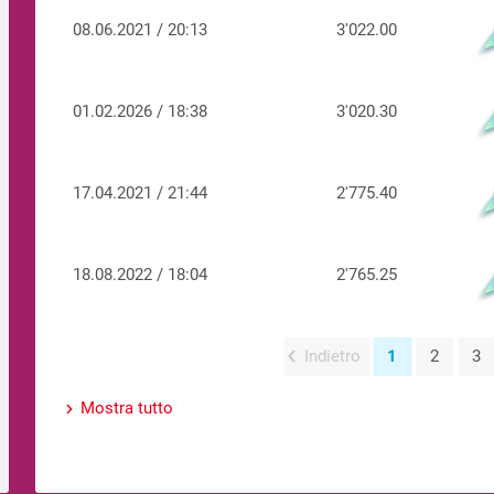
08.06.2021 / 20:13
3'022.00
01.02.2026 / 18:38
3'020.30
17.04.2021 / 21:44
2'775.40
18.08.2022 / 18:04
2'765.25
Indietro
1
2
3
Mostra tutto