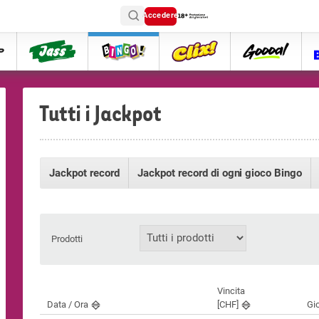
Accedere
ttip
Jass
Bingo
Clix
goooal
Tutti i Jackpot
Jackpot record
Jackpot record di ogni gioco Bingo
Prodotti
Vincita
Data / Ora
[CHF]
Gi