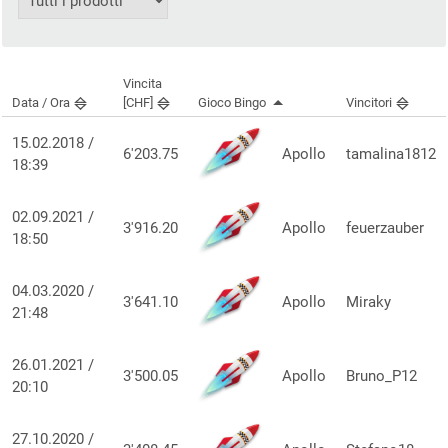
Vincita
Data / Ora
[CHF]
Gioco Bingo
Vincitori
15.02.2018 /
6'203.75
Apollo
tamalina1812
18:39
02.09.2021 /
3'916.20
Apollo
feuerzauber
18:50
04.03.2020 /
3'641.10
Apollo
Miraky
21:48
26.01.2021 /
3'500.05
Apollo
Bruno_P12
20:10
27.10.2020 /