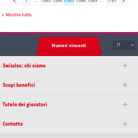
1
...
1385
1386
1387
1388
1389
...
1781
Mostra tutto
IT
Numeri vincenti
Swisslos: chi siamo
Scopi benefici
Tutela dei giocatori
Contatto