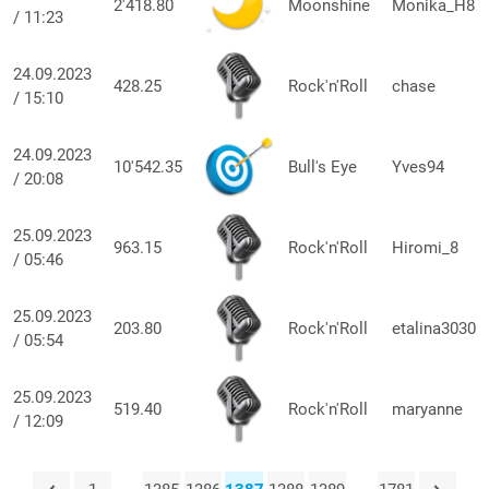
2'418.80
Moonshine
Monika_H8
/ 11:23
24.09.2023
428.25
Rock'n'Roll
chase
/ 15:10
24.09.2023
10'542.35
Bull's Eye
Yves94
/ 20:08
25.09.2023
963.15
Rock'n'Roll
Hiromi_8
/ 05:46
25.09.2023
203.80
Rock'n'Roll
etalina3030
/ 05:54
25.09.2023
519.40
Rock'n'Roll
maryanne
/ 12:09