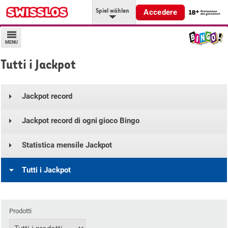
Spiel wählen
Accedere
MENU
Tutti i Jackpot
Jackpot record
Jackpot record di ogni gioco Bingo
Statistica mensile Jackpot
Tutti i Jackpot
Prodotti