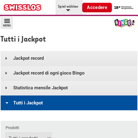
Spiel wählen
Accedere
MENU
Tutti i Jackpot
Jackpot record
Jackpot record di ogni gioco Bingo
Statistica mensile Jackpot
Tutti i Jackpot
Prodotti