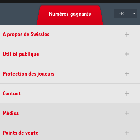
FR
Numéros gagnants
A propos de Swisslos
Utilité publique
Protection des joueurs
Contact
Médias
Points de vente