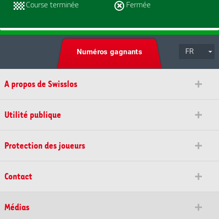
FR
Numéros gagnants
A propos de Swisslos
Utilité publique
Protection des joueurs
Contact
Médias