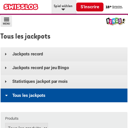
Spiel wählen
S'inscrire
MENU
Tous les jackpots
Jackpots record
Jackpots record par jeu Bingo
Statistiques jackpot par mois
Tous les jackpots
Produits