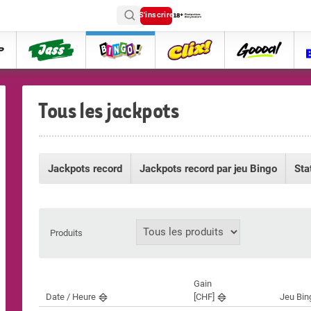
S'inscrire
ttip
Jass
Bingo
Clix
goooal
Tous les jackpots
Jackpots record
Jackpots record par jeu Bingo
Sta
Produits
Gain
Date / Heure
[CHF]
Jeu Bin