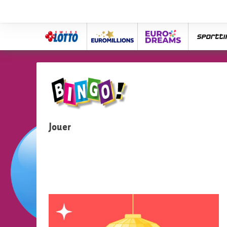
Swiss
Euro
eurodreams
spor
Lotto
Millions
Jouer