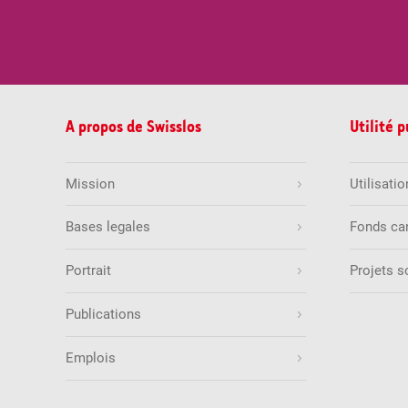
A propos de Swisslos
Utilité 
Mission
Utilisati
Bases legales
Fonds ca
Portrait
Projets 
Publications
Emplois