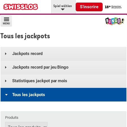
Spiel wählen
S'inscrire
MENU
Tous les jackpots
Jackpots record
Jackpots record par jeu Bingo
Statistiques jackpot par mois
Tous les jackpots
Produits