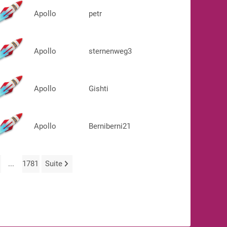
Apollo
petr
Apollo
sternenweg3
Apollo
Gishti
Apollo
Berniberni21
...
1781
Suite