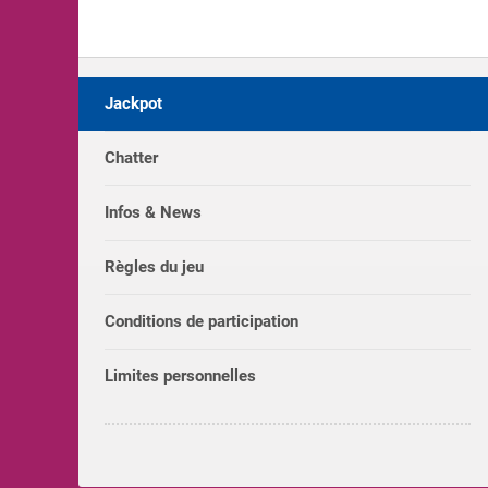
Jackpot
Chatter
Infos & News
Règles du jeu
Conditions de participation
Limites personnelles