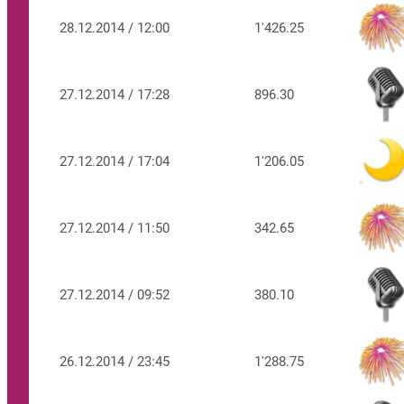
28.12.2014 / 12:00
1'426.25
27.12.2014 / 17:28
896.30
27.12.2014 / 17:04
1'206.05
27.12.2014 / 11:50
342.65
27.12.2014 / 09:52
380.10
26.12.2014 / 23:45
1'288.75