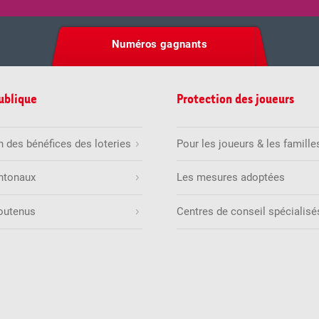
Numéros gagnants
2026
sam., 08.08
Prochain tirage:
publique
Protection des joueurs
1
7
.
3
Jackpot
4
41
42
4
1
CHF
on des bénéfices des loteries
Pour les joueurs & les famille
8
0
0
0
0
Jackpot
729626
ntonaux
Les mesures adoptées
CHF
Joker
soutenus
Centres de conseil spécialisé
2026
ven., 07.08
Prochain tirage:
cts
Nombre de gagnants
Gain (CHF)
Nombre des dernier
0
0.00
6
1
0
3
Jackpot
6
50
1
12
CHF
0
0.00
5
2
5
0
4
18'651.45
4
Premier prix estimé
CHF