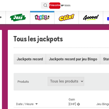
S'inscrire
ttip
Jass
Bingo
Clix
goooal
Tous les jackpots
Jackpots record
Jackpots record par jeu Bingo
Sta
Produits
Gain
Date / Heure
[CHF]
Jeu Bing