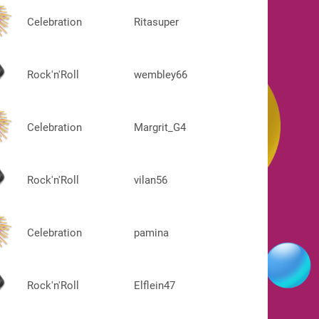
Celebration
Ritasuper
Rock'n'Roll
wembley66
Celebration
Margrit_G4
Rock'n'Roll
vilan56
Celebration
pamina
Rock'n'Roll
Elflein47