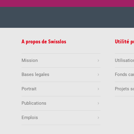
mer., 05.08.
Tirage du
A propos de Swisslos
Utilité 
Tirages précédents
5
8
9
1
Mission
Utilisati
Cotes & gains
Bases legales
Fonds ca
Swiss Lotto
Portrait
Projets 
mar., 04.08.
Tirage du
Nombre de numéros exa
Tirages précédents
Publications
6 + 1
25
30
34
4
6
Emplois
5 + 1
12
20
29
43
46