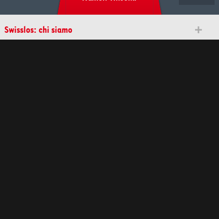
Swisslos: chi siamo
Scopi benefici
Tutela dei giocatori
Contatto
Media
Punti vendita
Vincitori