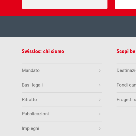
mer, 05.
Estrazione del
Swisslos: chi siamo
Scopi be
Estrazioni precedenti
5
8
9
1
Mandato
Destinazio
Quote & vincite
Basi legali
Fondi can
Swiss Lotto
Ritratto
Progetti 
mar, 04.
Estrazione del
Quantità di numeri esatti
Estrazioni precedenti
Pubblicazioni
6 + 1
25
30
34
4
6
Impieghi