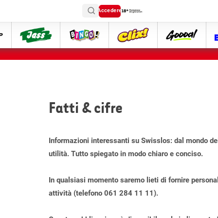
Accedere
ttip
Jass
Bingo
Clix
goooal
Fatti & cifre
Informazioni interessanti su Swisslos: dal mondo dei s
utilità. Tutto spiegato in modo chiaro e conciso.
In qualsiasi momento saremo lieti di fornire person
attività (telefono 061 284 11 11).