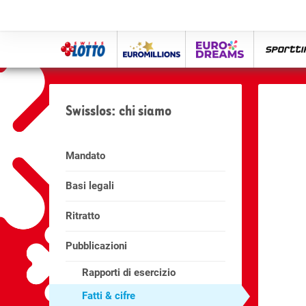
Swiss
Euro
eurodreams
spor
Lotto
Millions
Swisslos: chi siamo
Mandato
Basi legali
Ritratto
Pubblicazioni
Rapporti di esercizio
Fatti & cifre