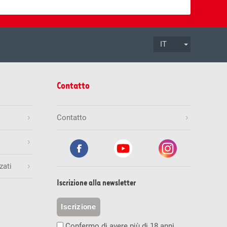
IT
.08.2026
ore 17:00
Termine di accettazione
Contatto
Mio.
Gioca ora
Contatto
zati
.08.2026
ore 19:30
Termine di accettazione
inali esatti
Numero di vincitori
Vincita (CHF)
Iscrizione alla newsletter
1
236'842.00
Mio.
Gioca ora
Iscrizione
0
0.00
Confermo di avere più di 18 anni.