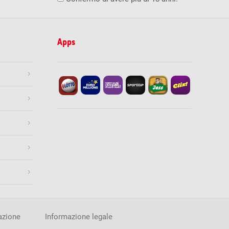
0
0
0
0
9
1'000.00
119
100.00
Apps
1’239
10.00
Stampa
08.2026
ore 19:30
Termine di accettazione
esatti
Numero di vincitori
Vincita (CHF)
0
0.00
100
950.00
Gioca ora
4’835
41.70
Stampa
i
Numero di vincitori
Vincita (CHF)
0
0.00
4
2'478.40
azione
Informazione legale